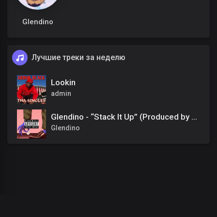
Glendino
Лучшие треки за неделю
Lookin
admin
Glendino - “Stack It Up” (Produced by Chef Aidan)
Glendino
00
:
00
/
00
:
00