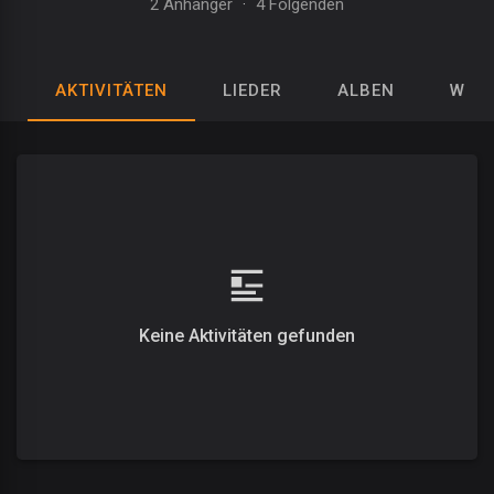
2 Anhänger
·
4 Folgenden
AKTIVITÄTEN
LIEDER
ALBEN
WIED
Keine Aktivitäten gefunden