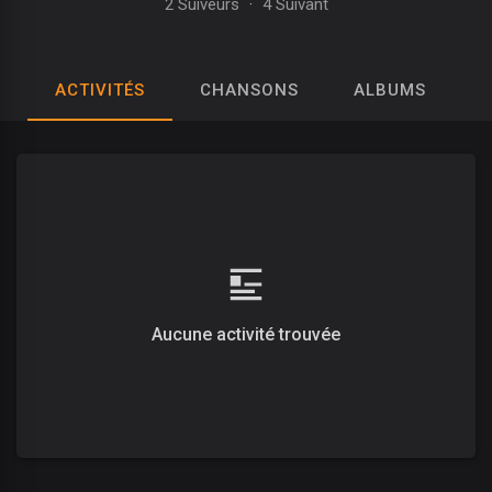
2 Suiveurs
·
4 Suivant
ACTIVITÉS
CHANSONS
ALBUMS
P
Aucune activité trouvée