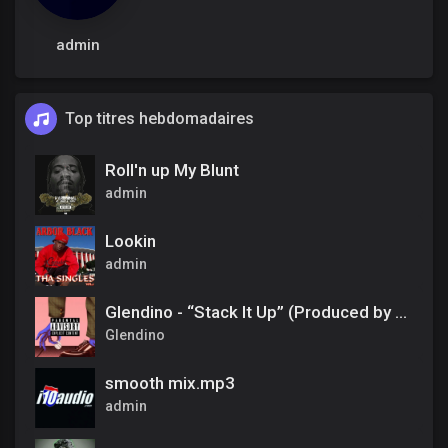
admin
Top titres hebdomadaires
Roll'n up My Blunt
admin
Lookin
admin
Glendino - “Stack It Up” (Produced by Chef Aidan)
Glendino
smooth mix.mp3
admin