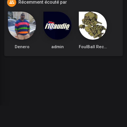
Récemment écouté par
Denero
admin
FoulBall Records
Ganja Burns
:
/
: