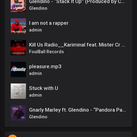
Glendino - “Stack It Up” (Produced by Chef Aidan)
Glendino
I am not a rapper
admin
Kill Us Radio__Kariminal feat. Mister Cr & Dirty Salow
FoulBall Records
pleasure.mp3
admin
Stuck with U
admin
Gnarly Marley ft. Glendino - “Pandora Papers” (Produced by Mr. Pia Classics)
Glendino