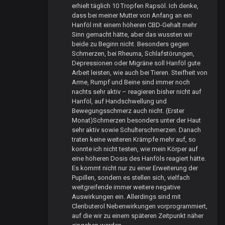
erhielt täglich 10 Tropfen Rapsöl. Ich denke,
dass bei meiner Mutter von Anfang an ein
Hanföl mit einem höheren CBD-Gehalt mehr
Sinn gemacht hätte, aber das wussten wir
beide zu Beginn nicht. Besonders gegen
Schmerzen, bei Rheuma, Schlafstörungen,
Depressionen oder Migräne soll Hanföl gute
Arbeit leisten, wie auch bei Tieren. Steifheit von
Arme, Rumpf und Beine sind immer noch
nachts sehr aktiv – reagieren bisher nicht auf
Hanföl, auf Handschwellung und
Bewegungsschmerz auch nicht. (Erster
Monat)Schmerzen besonders unter der Haut
sehr aktiv sowie Schulterschmerzen. Danach
traten keine weiteren Krämpfe mehr auf, so
konnte ich nicht testen, wie mein Körper auf
eine höheren Dosis des Hanföls reagiert hätte.
Es kommt nicht nur zu einer Erweiterung der
Pupillen, sondern es stellen sich, vielfach
weitgreifende immer weitere negative
Auswirkungen ein. Allerdings sind mit
Clenbuterol Nebenwirkungen vorprogrammiert,
auf die wir zu einem späteren Zeitpunkt näher