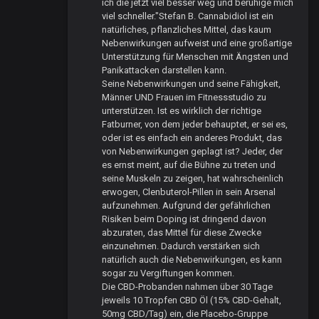
ich die jetzt viel besser weg und beruhige mich
viel schneller."Stefan B. Cannabidiol ist ein
natürliches, pflanzliches Mittel, das kaum
Nebenwirkungen aufweist und eine großartige
Unterstützung für Menschen mit Ängsten und
Panikattacken darstellen kann.
Seine Nebenwirkungen und seine Fähigkeit,
Männer UND Frauen im Fitnessstudio zu
unterstützen. Ist es wirklich der richtige
Fatburner, von dem jeder behauptet, er sei es,
oder ist es einfach ein anderes Produkt, das
von Nebenwirkungen geplagt ist? Jeder, der
es ernst meint, auf die Bühne zu treten und
seine Muskeln zu zeigen, hat wahrscheinlich
erwogen, Clenbuterol-Pillen in sein Arsenal
aufzunehmen. Aufgrund der gefährlichen
Risiken beim Doping ist dringend davon
abzuraten, das Mittel für diese Zwecke
einzunehmen. Dadurch verstärken sich
natürlich auch die Nebenwirkungen, es kann
sogar zu Vergiftungen kommen.
Die CBD-Probanden nahmen über 30 Tage
jeweils 10 Tropfen CBD Öl (15% CBD-Gehalt,
50mg CBD/Tag) ein, die Placebo-Gruppe