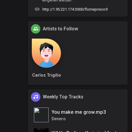
eingehen werden.
http://1.95.221.174:3000/florrieprisco9
Artists to Follow
Carlos Trigilio
Weekly Top Tracks
You make me grow.mp3
Denero