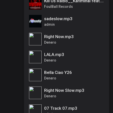
Kill Us Radio__Kariminal feat. Mister Cr & Dirty Salow
FoulBall Records
sadeslow.mp3
admin
Right Now.mp3
Denero
LALA.mp3
Denero
Bella Ciao Y26
Denero
Right Now Slow.mp3
Denero
07 Track 07.mp3