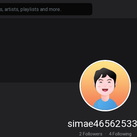
simae4656253
2 Followers
·
4 Following