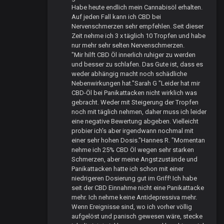
Habe heute endlich mein Cannabisöl erhalten.
Auf jeden Fall kann ich CBD bei
Nervenschmerzen sehr empfehlen. Seit dieser
Zeit nehme ich 3 x täglich 10 Tropfen und habe
nur mehr sehr selten Nervenschmerzen.
"Mir hilft CBD Öl innerlich ruhiger zu werden
und besser zu schlafen. Das Gute ist, dass es
weder abhängig macht noch schädliche
Nebenwirkungen hat."Sarah G "Leider hat mir
CBD-Öl bei Panikattacken nicht wirklich was
gebracht. Weder mit Steigerung der Tropfen
noch mit täglich nehmen, daher muss ich leider
eine negative Bewertung abgeben. Vielleicht
probier ich's aber irgendwann nochmal mit
einer sehr hohen Dosis."Hannes R. "Momentan
nehme ich 25% CBD Öl wegen sehr starken
Schmerzen, aber meine Angstzustände und
Panikattacken hatte ich schon mit einer
niedrigeren Dosierung gut im Griff! Ich habe
seit der CBD Einnahme nicht eine Panikattacke
mehr. Ich nehme keine Antidepressiva mehr.
Wenn Ereignisse sind, wo ich vorher völlig
aufgelöst und panisch gewesen wäre, stecke