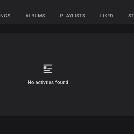
ONGS
ALBUMS
PLAYLISTS
LIKED
S
No activties found